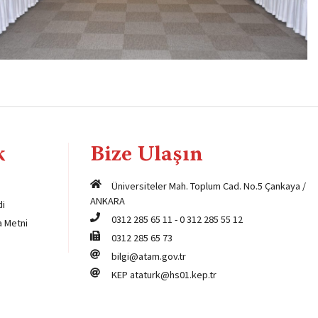
k
Bize Ulaşın
Üniversiteler Mah. Toplum Cad. No.5 Çankaya /
ANKARA
di
0312 285 65 11
-
0 312 285 55 12
a Metni
0312 285 65 73
bilgi@atam.gov.tr
KEP
ataturk@hs01.kep.tr