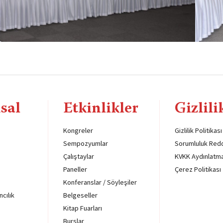
sal
Etkinlikler
Gizlili
Kongreler
Gizlilik Politikası
Sempozyumlar
Sorumluluk Red
Çalıştaylar
KVKK Aydınlatm
Paneller
Çerez Politikası
Konferanslar / Söyleşiler
ncılık
Belgeseller
Kitap Fuarları
Burslar