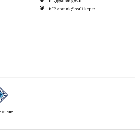
bilgi@atam.gov.tr
KEP
ataturk@hs01.kep.tr
ih Kurumu