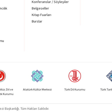
Konferanslar / Söyleşiler
ncılık
Belgeseller
Kitap Fuarları
Burslar
rmu
tür, Dil ve
Atatürk Kültür Merkezi
Türk Dil Kurumu
Türk Tar
sek Kurumu
zi Başkanlığı. Tüm Hakları Saklıdır.