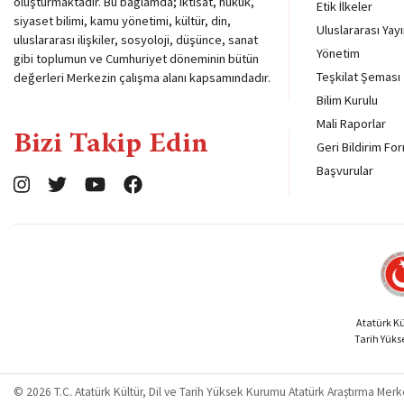
oluşturmaktadır. Bu bağlamda; iktisat, hukuk,
Etik İlkeler
siyaset bilimi, kamu yönetimi, kültür, din,
Uluslararası Yayı
uluslararası ilişkiler, sosyoloji, düşünce, sanat
Yönetim
gibi toplumun ve Cumhuriyet döneminin bütün
Teşkilat Şeması
değerleri Merkezin çalışma alanı kapsamındadır.
Bilim Kurulu
Mali Raporlar
Bizi Takip Edin
Geri Bildirim Fo
Başvurular
Atatürk Kül
Tarih Yük
© 2026 T.C. Atatürk Kültür, Dil ve Tarih Yüksek Kurumu Atatürk Araştırma Merke