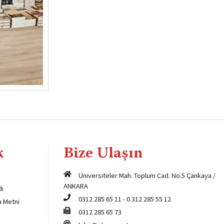
k
Bize Ulaşın
Üniversiteler Mah. Toplum Cad. No.5 Çankaya /
ANKARA
di
0312 285 65 11
-
0 312 285 55 12
a Metni
0312 285 65 73