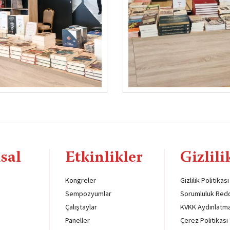
sal
Etkinlikler
Gizlili
Kongreler
Gizlilik Politikası
Sempozyumlar
Sorumluluk Red
Çalıştaylar
KVKK Aydınlatm
Paneller
Çerez Politikası