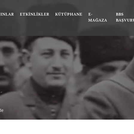
Ne aramıştınız?
YINLAR
ETKINLIKLER
KÜTÜPHANE
E-
BBS
MAĞAZA
BAŞVUR
de