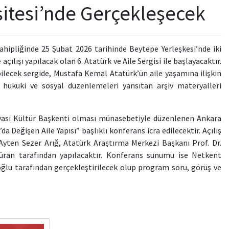
rsitesi’nde Gerçekleşecek
ahipliğinde 25 Şubat 2026 tarihinde Beytepe Yerleşkesi’nde iki
çılışı yapılacak olan 6. Atatürk ve Aile Sergisi ile başlayacaktır.
bilecek sergide, Mustafa Kemal Atatürk’ün aile yaşamına ilişkin
k hukuki ve sosyal düzenlemeleri yansıtan arşiv materyalleri
yası Kültür Başkenti olması münasebetiyle düzenlenen Ankara
a Değişen Aile Yapısı” başlıklı konferans icra edilecektir. Açılış
 Ayten Sezer Arığ, Atatürk Araştırma Merkezi Başkanı Prof. Dr.
üran tarafından yapılacaktır. Konferans sunumu ise Netkent
oğlu tarafından gerçekleştirilecek olup program soru, görüş ve