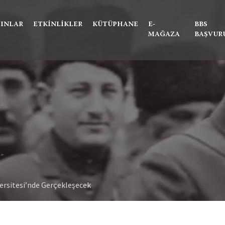
Ne aramıştınız?
YINLAR
ETKINLIKLER
KÜTÜPHANE
E-
BBS
MAĞAZA
BAŞVUR
versitesi’nde Gerçekleşecek