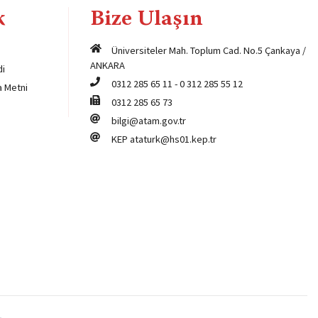
k
Bize Ulaşın
Üniversiteler Mah. Toplum Cad. No.5 Çankaya /
ANKARA
di
0312 285 65 11
-
0 312 285 55 12
a Metni
0312 285 65 73
bilgi@atam.gov.tr
KEP
ataturk@hs01.kep.tr