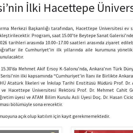
si’nin İlki Hacettepe Ünive
ırma Merkezi Başkanlığı tarafından
, Hacettepe Üniversitesi ev s
kleştirilecektir. Program, saat 15.00’te Beytepe Sanat Galerisi’nde a
26 tarihleri arasında 10.00–17.00 saatleri arasında ziyaret edile
ğraflar ile Cumhuriyet’in ilk yıllarında aile kurumuna yöneli
sunulacaktır.
 15.30’da Mehmet Akif Ersoy K-Salonu’nda, Ankara’nın Türk Dün
Serisi’nin ilki kapsamında “Cumhuriyet’in İlanı ile Birlikte Ankara’d
HÜ Atatürk İlkeleri ve İnkılap Tarihi Enstitüsü Müdürü Prof. Dr.
 ve Hacettepe Üniversitesi Rektörü Prof. Dr. Mehmet Cahit G
öğretim üyesi ve ATAM Bilim Kurulu Asli Üyesi Doç. Dr. Hasan Cici
nması bölümüyle sona erecektir.
amuoyuna açık olup katılım için kayıt gerekmemektedir.