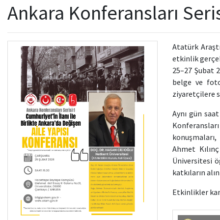
Ankara Konferansları Seri
Atatürk Araşt
etkinlik gerçe
25–27 Şubat 20
belge ve foto
ziyaretçilere 
Aynı gün saat
Konferansları 
konuşmaları, 
Ahmet Kılınç
Üniversitesi 
katkıların alı
Etkinlikler k