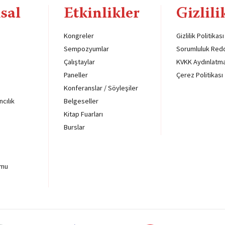
sal
Etkinlikler
Gizlili
Kongreler
Gizlilik Politikası
Sempozyumlar
Sorumluluk Red
Çalıştaylar
KVKK Aydınlatm
Paneller
Çerez Politikası
Konferanslar / Söyleşiler
ncılık
Belgeseller
Kitap Fuarları
Burslar
rmu