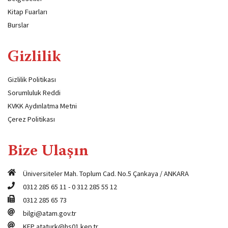
Kitap Fuarları
Burslar
Gizlilik
Gizlilik Politikası
Sorumluluk Reddi
KVKK Aydınlatma Metni
Çerez Politikası
Bize Ulaşın
Üniversiteler Mah. Toplum Cad. No.5 Çankaya / ANKARA
0312 285 65 11
-
0 312 285 55 12
0312 285 65 73
bilgi@atam.gov.tr
KEP
ataturk@hs01.kep.tr