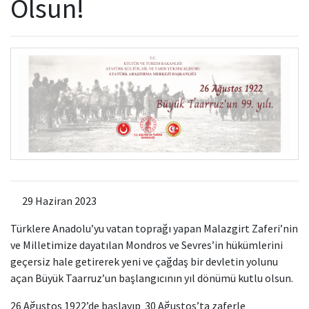
Olsun!
Kamu Hizmet Standartları
Bilanço
Sergiler
Hizmet Envanteri
Projeler
Uluslararası Yayıncılık
Ödüller
Başvurular
29 Haziran 2023
Türklere Anadolu’yu vatan toprağı yapan Malazgirt Zaferi’nin
ve Milletimize dayatılan Mondros ve Sevres’in hükümlerini
geçersiz hale getirerek yeni ve çağdaş bir devletin yolunu
açan Büyük Taarruz’un başlangıcının yıl dönümü kutlu olsun.
26 Ağustos 1922’de başlayıp 30 Ağustos’ta zaferle