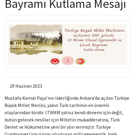
Bayramı Kutlama Mesajı
Kamu Hizmet Standartları
Bilanço
Sergiler
Hizmet Envanteri
Projeler
Uluslararası Yayıncılık
Ödüller
Başvurular
29 Haziran 2023
Mustafa Kemal Paşa’nın liderliğinde Ankara’da açılan Türkiye
Büyük Millet Meclisi, yakın Türk tarihinin en önemli
olaylarından biridir. I.TBMM yalnız kendi dönemi için değil,
bütün gelecek nesiller için Milletin mukadderatına, Türk
Devlet ve Hükümetine yeni bir yön vermiştir. Türkiye
Cumhuriyeti’nin özünü oluşturan milli egemenlik, halk