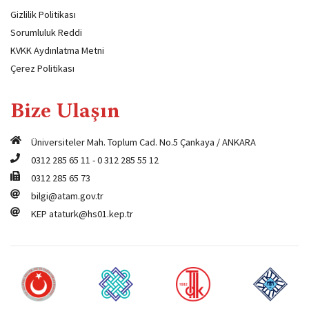
Gizlilik Politikası
Sorumluluk Reddi
KVKK Aydınlatma Metni
Çerez Politikası
Bize Ulaşın
Üniversiteler Mah. Toplum Cad. No.5 Çankaya / ANKARA
0312 285 65 11
-
0 312 285 55 12
0312 285 65 73
bilgi@atam.gov.tr
KEP
ataturk@hs01.kep.tr