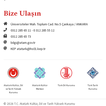
Bize Ulaşın
Üniversiteler Mah. Toplum Cad. No.5 Çankaya / ANKARA
0312 285 65 11
-
0 312 285 55 12
0312 285 65 73
bilgi@atam.gov.tr
KEP
ataturk@hs01.kep.tr
Atatürk Kültür, Dil
Atatürk Kültür
Türk Dil Kurumu
Türk Tarih
ve Tarih Yüksek
Merkezi
Kurumu
Kurumu
© 2026 T.C. Atatürk Kültür, Dil ve Tarih Yüksek Kurumu