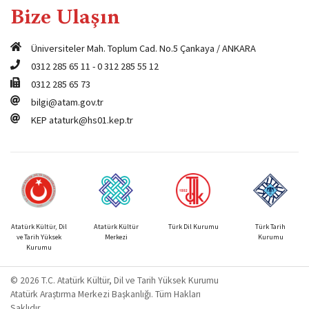
Bize Ulaşın
Üniversiteler Mah. Toplum Cad. No.5 Çankaya / ANKARA
0312 285 65 11
-
0 312 285 55 12
0312 285 65 73
bilgi@atam.gov.tr
KEP
ataturk@hs01.kep.tr
Atatürk Kültür, Dil
Atatürk Kültür
Türk Dil Kurumu
Türk Tarih
ve Tarih Yüksek
Merkezi
Kurumu
Kurumu
© 2026 T.C. Atatürk Kültür, Dil ve Tarih Yüksek Kurumu
Atatürk Araştırma Merkezi Başkanlığı. Tüm Hakları
Saklıdır.