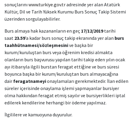
sonuçlarını
www.turkiye.gov.tr
adresinde yer alan Atatürk
Kültür, Dil ve Tarih Yüksek Kurumu Burs Sonuç Takip Sistemi
üzerinden sorgulayabilirler.
Burs almaya hak kazananların en geç
17/12/2019
tarihi
saat
23.59
’a kadar burs sonuç takip ekranında yer alan
burs
taahhütnamesi/sözleşmesini
ve başka bir
kurum/kuruluştan burs veya öğrenim kredisi almakta
olanların burs başvurusu yapılan tarihi takip eden yılın ocak
ayı itibarıyla ilgili burstan feragat ettiğine ve burs süresi
boyunca başka bir kurum/kuruluştan burs almayacağına
dair
feragatnameyi
onaylamaları gerekmektedir. İlan edilen
süreler içerisinde onaylama işlemi yapmayanlar bursiyer
olma hakkından feragat etmiş sayılır ve bursiyerlikleri iptal
edilerek kendilerine herhangi bir ödeme yapılmaz.
İlgililere ve kamuoyuna duyurulur.