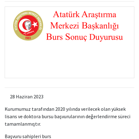
Kamu Hizmet Standartları
Bilanço
Sergiler
Hizmet Envanteri
Projeler
Uluslararası Yayıncılık
Ödüller
Başvurular
28 Haziran 2023
Kurumumuz tarafından 2020 yılında verilecek olan yüksek
lisans ve doktora bursu başvurularının değerlendirme süreci
tamamlanmıştır.
Başvuru sahipleri burs