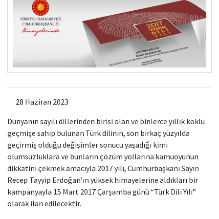
Kamu Hizmet Standartları
Bilanço
Sergiler
Hizmet Envanteri
Projeler
Uluslararası Yayıncılık
Ödüller
28 Haziran 2023
Başvurular
Dünyanın sayılı dillerinden birisi olan ve binlerce yıllık köklü
geçmişe sahip bulunan Türk dilinin, son birkaç yüzyılda
geçirmiş olduğu değişimler sonucu yaşadığı kimi
olumsuzluklara ve bunların çözüm yollarına kamuoyunun
dikkatini çekmek amacıyla 2017 yılı, Cumhurbaşkanı Sayın
Recep Tayyip Erdoğan’ın yüksek himayelerine aldıkları bir
kampanyayla 15 Mart 2017 Çarşamba günü “Türk Dili Yılı”
olarak ilan edilecektir.