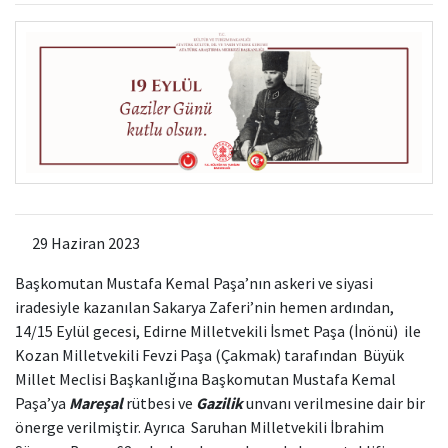
Kamu Hizmet Standartları
Bilanço
Sergiler
Hizmet Envanteri
Projeler
Uluslararası Yayıncılık
Ödüller
Başvurular
29 Haziran 2023
Başkomutan Mustafa Kemal Paşa’nın askeri ve siyasi
iradesiyle kazanılan Sakarya Zaferi’nin hemen ardından,
14/15 Eylül gecesi, Edirne Milletvekili İsmet Paşa (İnönü) ile
Kozan Milletvekili Fevzi Paşa (Çakmak) tarafından Büyük
Millet Meclisi Başkanlığına Başkomutan Mustafa Kemal
Paşa’ya
Mareşal
rütbesi ve
Gazilik
unvanı verilmesine dair bir
önerge verilmiştir. Ayrıca Saruhan Milletvekili İbrahim