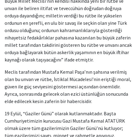
Büyük Millet Meclisi’nin kendisi hakkında yeni bir rütbe ve
unvan ile beliren iltifat ve teveccühün doğrudan doğruya
orduya dayandığını; milletin verdiği bu rütbe ile yükselen
ordunun en şerefli, en ulu bir savaş ile seçkin olan yine Türk
ordusu olduğunu; ordunun kahramanlıklarıyla gösterdiği
nihayetsiz fedakârlıklar pahasına kazanılan bu büyük zaferin
millet tarafından takdirini gösteren bu rütbe ve unvanı ancak
orduya bağlayarak bütün askerlik yaşamının en büyük iftihar
kaynağı olarak taşıyacağını” ifade etmiştir.
Meclis tarafından Mustafa Kemal Paşa’nın şahsına verilmiş
olan bu unvan ve rütbe, İstiklal Mücadelesi’nin eriştiği moral,
güven ile güç seviyesini göstermesi açısından önemlidir.
Ayrıca, sonrasında gelecek olan ezici üstünlüğün sonucunda
elde edilecek kesin zaferin bir habercisidir.
19 Eylül, “Gaziler Günü” olarak kutlanmaktadır. Başta
Cumhuriyetimizin kurucusu Gazi Mustafa Kemal ATATÜRK
olmak üzere tüm gazilerimizin Gaziler Günü’nü kutluyor;
tüm gazilerimizi saygı, minnet ve rahmetle anıyoruz.