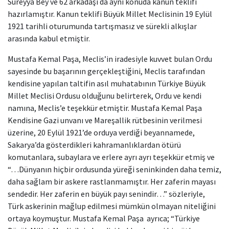
Süreyya Bey ve 62 arkadaşı da aynı konuda kanun teklifi
hazırlamıştır. Kanun teklifi Büyük Millet Meclisinin 19 Eylül
1921 tarihli oturumunda tartışmasız ve sürekli alkışlar
arasında kabul etmiştir.
Mustafa Kemal Paşa, Meclis’in iradesiyle kuvvet bulan Ordu
sayesinde bu başarının gerçekleştiğini, Meclis tarafından
kendisine yapılan taltifin asıl muhatabının Türkiye Büyük
Millet Meclisi Ordusu olduğunu belirterek, Ordu ve kendi
namına, Meclis’e teşekkür etmiştir. Mustafa Kemal Paşa
Kendisine Gazi unvanı ve Mareşallik rütbesinin verilmesi
üzerine, 20 Eylül 1921’de orduya verdiği beyannamede,
Sakarya’da gösterdikleri kahramanlıklardan ötürü
komutanlara, subaylara ve erlere ayrı ayrı teşekkür etmiş ve
“…Dünyanın hiçbir ordusunda yüreği seninkinden daha temiz,
daha sağlam bir askere rastlanmamıştır. Her zaferin mayası
sendedir. Her zaferin en büyük payı senindir…” sözleriyle,
Türk askerinin mağlup edilmesi mümkün olmayan niteliğini
ortaya koymuştur. Mustafa Kemal Paşa ayrıca; “Türkiye