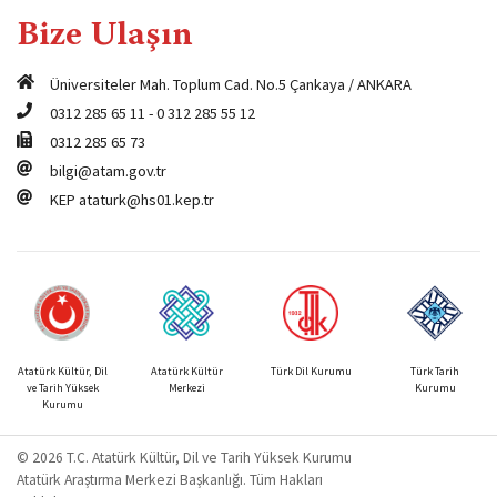
Bize Ulaşın
Üniversiteler Mah. Toplum Cad. No.5 Çankaya / ANKARA
0312 285 65 11
-
0 312 285 55 12
0312 285 65 73
bilgi@atam.gov.tr
KEP
ataturk@hs01.kep.tr
Atatürk Kültür, Dil
Atatürk Kültür
Türk Dil Kurumu
Türk Tarih
ve Tarih Yüksek
Merkezi
Kurumu
Kurumu
© 2026 T.C. Atatürk Kültür, Dil ve Tarih Yüksek Kurumu
Atatürk Araştırma Merkezi Başkanlığı. Tüm Hakları