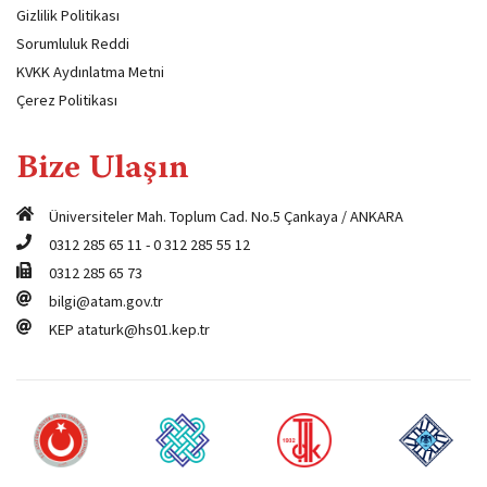
Gizlilik Politikası
Sorumluluk Reddi
KVKK Aydınlatma Metni
Çerez Politikası
Bize Ulaşın
Üniversiteler Mah. Toplum Cad. No.5 Çankaya / ANKARA
0312 285 65 11
-
0 312 285 55 12
0312 285 65 73
bilgi@atam.gov.tr
KEP
ataturk@hs01.kep.tr